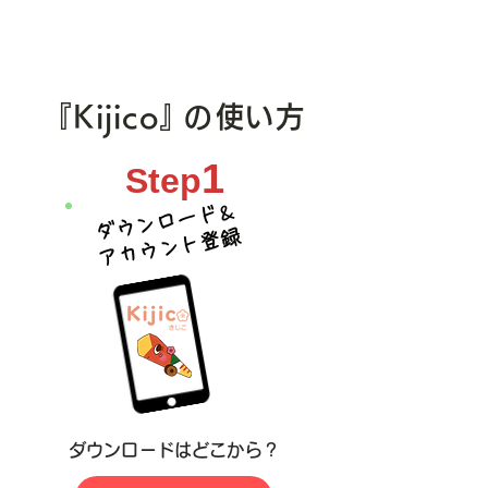
コイン」プレミアムポイントキャンペー
ンはご好評につき、予算上限に達しまし
たので終了しました。

【ポイントの使用期限】

『Kijico
』
使い方
の
令和８年１月31日（土）まで

皆様のご利用に感謝申し上げます。

1
Step
今後ともきじうまコインをご愛顧のほど
よろしくお願いいたします。
ダウンロード
＆
アカウント登録
​ダウンロードはどこから？