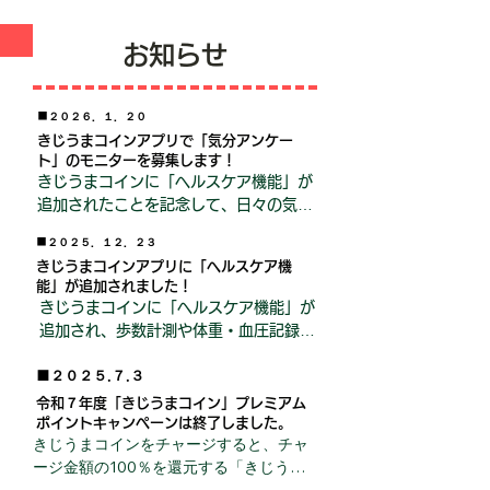
お知らせ
■２０２６．１．２０
きじうまコインアプリで「気分アンケー
ト」のモニターを募集します！
きじうまコインに「ヘルスケア機能」が
追加されたことを記念して、日々の気分
に関するアンケートモニターキャンペー
■２０２５．１２．２３
ンを実施します。
きじうまコインアプリに「ヘルスケア機
能」が追加されました！
きじうまコインに「ヘルスケア機能」が
追加され、歩数計測や体重・血圧記録な
どの健康管理ができるようになりまし
■２０２５.７.３
た。
令和７年度「きじうまコイン」プレミアム
ポイントキャンペーンは終了しました。
きじうまコインをチャージすると、チャ
ージ金額の100％を還元する「きじうま