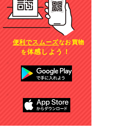
便利でスムーズ
お買物
な
体感しよう！
を