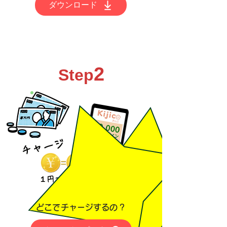
ダウンロード
2
Step
チャージ
​１円＝１コイン
​どこでチャージするの？