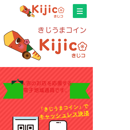
きじうまコイン
人吉
お店
応援
の
を
する
電子地域通貨
です。
「きじうまコイン」で
キャッシュレス決済