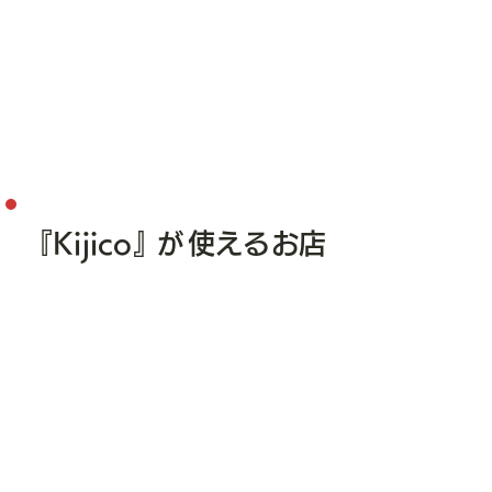
『Kijico
』
使えるお店
が